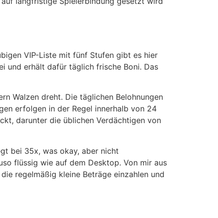
auf langfristige Spielerbindung gesetzt wird
igen VIP-Liste mit fünf Stufen gibt es hier
 und erhält dafür täglich frische Boni. Das
dern Walzen dreht. Die täglichen Belohnungen
en erfolgen in der Regel innerhalb von 24
ückt, darunter die üblichen Verdächtigen von
gt bei 35x, was okay, aber nicht
auso flüssig wie auf dem Desktop. Von mir aus
 die regelmäßig kleine Beträge einzahlen und