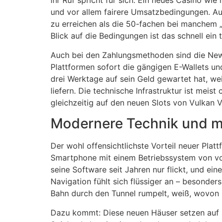
ihr Ruf spricht für sich. Ein neues Casino wi
und vor allem fairere Umsatzbedingungen. Aus
zu erreichen als die 50-fachen bei manchem „
Blick auf die Bedingungen ist das schnell ein
Auch bei den Zahlungsmethoden sind die Newco
Plattformen sofort die gängigen E-Wallets un
drei Werktage auf sein Geld gewartet hat, w
liefern. Die technische Infrastruktur ist meis
gleichzeitig auf den neuen Slots von Vulkan 
Modernere Technik und m
Der wohl offensichtlichste Vorteil neuer Platt
Smartphone mit einem Betriebssystem von vor 
seine Software seit Jahren nur flickt, und ei
Navigation fühlt sich flüssiger an – besonder
Bahn durch den Tunnel rumpelt, weiß, wovon 
Dazu kommt: Diese neuen Häuser setzen auf Fe