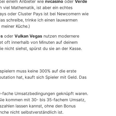
bei einem Anbieter wie
nvcasino
oder
Verde
h viel Mathematik, ist aber ein echtes
ays oder Cluster Pays ist bei Newcomern wie
as schreibe, trinke ich einen lauwarmen
n meiner Küche.)
es
oder
Vulkan Vegas
nutzen modernere
det oft innerhalb von Minuten auf deinem
 nicht siehst, spürst du sie an der Kasse.
spielern muss keine 300% auf die erste
tation hat, kauft sich Spieler mit Geld. Das
 60-fache Umsatzbedingungen geknüpft waren.
. Sie kommen mit 30- bis 35-fachem Umsatz,
uszahlen lassen kannst, ohne den Bonus
nche nicht selbstverständlich ist.