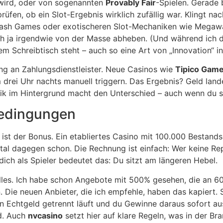
 wird, oder von sogenannten
Provably Fair
-Spielen. Gerade 
rüfen, ob ein Slot-Ergebnis wirklich zufällig war. Klingt nac
 Crash Games oder exotischeren Slot-Mechaniken wie Megaw
ch ja irgendwie von der Masse abheben. (Und während ich d
m Schreibtisch steht – auch so eine Art von „Innovation“ i
ung an Zahlungsdienstleister. Neue Casinos wie
Tipico Gam
m drei Uhr nachts manuell triggern. Das Ergebnis? Geld lan
nik im Hintergrund macht den Unterschied – auch wenn du sie
Bedingungen
ist der Bonus. Ein etabliertes Casino mit 100.000 Bestands
al dagegen schon. Die Rechnung ist einfach: Wer keine Repu
r dich als Spieler bedeutet das: Du sitzt am längeren Hebel.
 alles. Ich habe schon Angebote mit 500% gesehen, die an
. Die neuen Anbieter, die ich empfehle, haben das kapiert
in Echtgeld getrennt läuft und du Gewinne daraus sofort a
d. Auch
nvcasino
setzt hier auf klare Regeln, was in der Bra