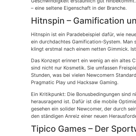
Geschwindigkeit erstaunlich gut hinbekommt. M
– eine seltene Eigenschaft in der Branche.
Hitnspin – Gamification u
Hitnspin ist ein Paradebeispiel dafür, wie ne
ein durchdachtes Gamification-System. Man sa
klingt erstmal nach einem netten Gimmick. Ist
Das Konzept erinnert ein wenig an ein altes 
sind nicht nur Kosmetik. Sie umfassen Freisp
Stunden, was bei vielen Newcomern Standard is
Pragmatic Play und Hacksaw Gaming.
Ein Kritikpunkt: Die Bonusbedingungen sind n
herausragend ist. Dafür ist die mobile Optim
gesehen ein solider Newcomer, der durch sein
den ständigen Anreiz einer neuen Herausford
Tipico Games – Der Sport