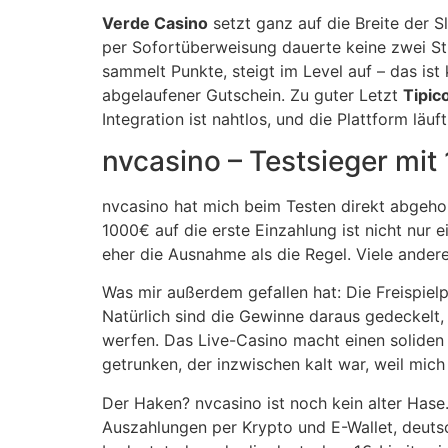
Verde Casino
setzt ganz auf die Breite der 
per Sofortüberweisung dauerte keine zwei Stu
sammelt Punkte, steigt im Level auf – das ist 
abgelaufener Gutschein. Zu guter Letzt
Tipic
Integration ist nahtlos, und die Plattform lä
nvcasino – Testsieger mi
nvcasino hat mich beim Testen direkt abgeholt
1000€ auf die erste Einzahlung ist nicht nur
eher die Ausnahme als die Regel. Viele ander
Was mir außerdem gefallen hat: Die Freispiel
Natürlich sind die Gewinne daraus gedeckelt, 
werfen. Das Live-Casino macht einen soliden 
getrunken, der inzwischen kalt war, weil mich
Der Haken? nvcasino ist noch kein alter Hase.
Auszahlungen per Krypto und E-Wallet, deutsc